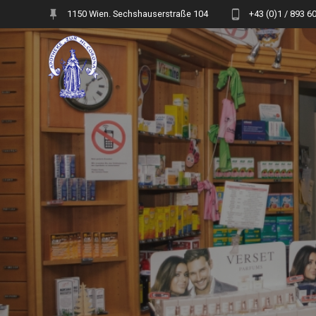
Skip
1150 Wien. Sechshauserstraße 104
+43 (0)1 / 893 6
to
content