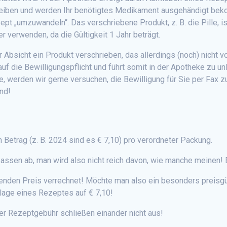
eiben und werden Ihr benötigtes Medikament ausgehändigt beko
ept „umzuwandeln“. Das verschriebene Produkt, z. B. die Pille, i
 verwenden, da die Gültigkeit 1 Jahr beträgt.
r Absicht ein Produkt verschrieben, das allerdings (noch) nicht 
auf die Bewilligungspflicht und führt somit in der Apotheke zu
, werden wir gerne versuchen, die Bewilligung für Sie per Fax z
end!
Betrag (z. B. 2024 sind es € 7,10) pro verordneter Packung.
ssen ab, man wird also nicht reich davon, wie manche meinen! E
chenden Preis verrechnet! Möchte man also ein besonders preisg
orlage eines Rezeptes auf € 7,10!
der Rezeptgebühr schließen einander nicht aus!