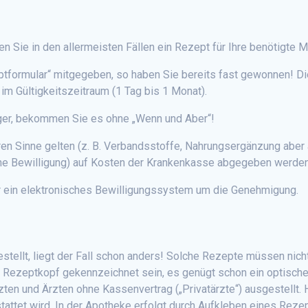
n Sie in den allermeisten Fällen ein Rezept für Ihre benötigte
tformular“ mitgegeben, so haben Sie bereits fast gewonnen! Die 
r im Gültigkeitszeitraum (1 Tag bis 1 Monat).
ger, bekommen Sie es ohne „Wenn und Aber“!
en Sinne gelten (z. B. Verbandsstoffe, Nahrungsergänzung aber a
iche Bewilligung) auf Kosten der Krankenkasse abgegeben werden
ber ein elektronisches Bewilligungssystem um die Genehmigung.
stellt, liegt der Fall schon anders! Solche Rezepte müssen nich
m Rezeptkopf gekennzeichnet sein, es genügt schon ein optisc
ten und Ärzten ohne Kassenvertrag („Privatärzte“) ausgestellt. 
stattet wird. In der Apotheke erfolgt durch Aufkleben eines Rez