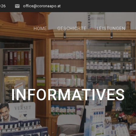
0 26
office@coronaapo.at
HOME
GESCHICHTE
LEISTUNGEN
INFORMATIVES